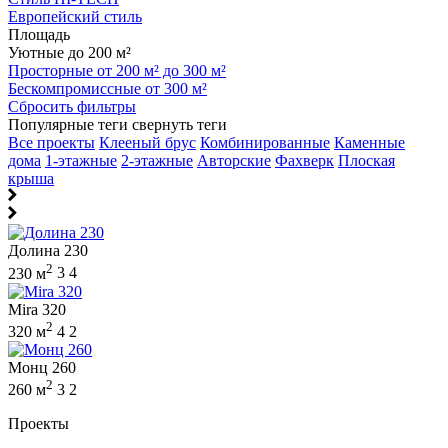
Европейский стиль
Площадь
Уютные до 200 м²
Просторные от 200 м² до 300 м²
Бескомпромиссные от 300 м²
Сбросить фильтры
Популярные теги
свернуть теги
Все проекты
Клееный брус
Комбинированные
Каменные
дома
1-этажные
2-этажные
Авторские
Фахверк
Плоская
крыша
Долина 230
2
230 м
3
4
Mira 320
2
320 м
4
2
Монц 260
2
260 м
3
2
Проекты