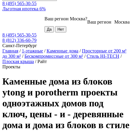
8 (495) 565-30-55
Льготная ипотека 6%
Ваш регион
Москва
?
Ваш регион
Москва
8 (495) 565-30-55
8 (812) 336-60-79
Санкт-Петербург
Главная
/
1-этажные
/
Каменные дома
/
Просторные от 200 м²
до 300 м²
/
Бескомпромиссные от 300 м²
/
Стиль HI-TECH
/
Плоская крыша
/
Райт
Проекты
Каменные дома из блоков
ytong и porotherm проекты
одноэтажных домов под
ключ, цены - и - деревянные
дома и дома из блоков в стиле