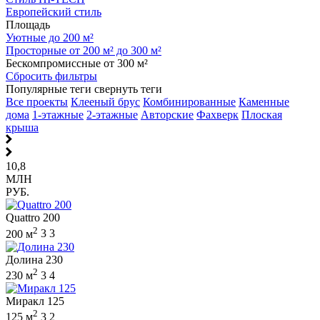
Европейский стиль
Площадь
Уютные до 200 м²
Просторные от 200 м² до 300 м²
Бескомпромиссные от 300 м²
Сбросить фильтры
Популярные теги
свернуть теги
Все проекты
Клееный брус
Комбинированные
Каменные
дома
1-этажные
2-этажные
Авторские
Фахверк
Плоская
крыша
10,8
МЛН
РУБ.
Quattro 200
2
200 м
3
3
Долина 230
2
230 м
3
4
Миракл 125
2
125 м
3
2