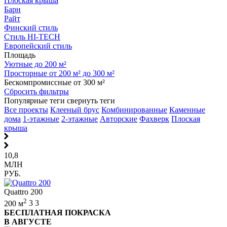
Плоская крыша
Барн
Райт
Финский стиль
Стиль HI-TECH
Европейский стиль
Площадь
Уютные до 200 м²
Просторные от 200 м² до 300 м²
Бескомпромиссные от 300 м²
Сбросить фильтры
Популярные теги
свернуть теги
Все проекты
Клееный брус
Комбинированные
Каменные
дома
1-этажные
2-этажные
Авторские
Фахверк
Плоская
крыша
10,8
МЛН
РУБ.
Quattro 200
2
200 м
3
3
БЕСПЛАТНАЯ ПОКРАСКА
В АВГУСТЕ