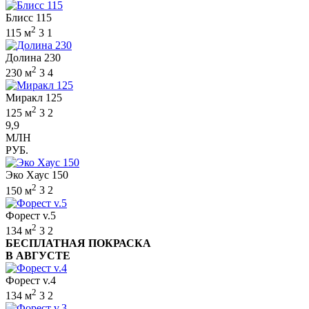
Блисс 115
2
115 м
3
1
Долина 230
2
230 м
3
4
Миракл 125
2
125 м
3
2
9,9
МЛН
РУБ.
Эко Хаус 150
2
150 м
3
2
Форест v.5
2
134 м
3
2
БЕСПЛАТНАЯ ПОКРАСКА
В АВГУСТЕ
Форест v.4
2
134 м
3
2