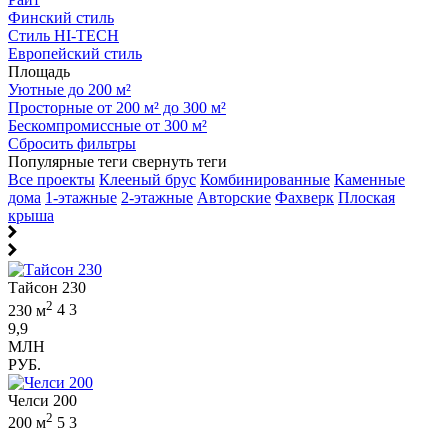
Финский стиль
Стиль HI-TECH
Европейский стиль
Площадь
Уютные до 200 м²
Просторные от 200 м² до 300 м²
Бескомпромиссные от 300 м²
Сбросить фильтры
Популярные теги
свернуть теги
Все проекты
Клееный брус
Комбинированные
Каменные
дома
1-этажные
2-этажные
Авторские
Фахверк
Плоская
крыша
Тайсон 230
2
230 м
4
3
9,9
МЛН
РУБ.
Челси 200
2
200 м
5
3