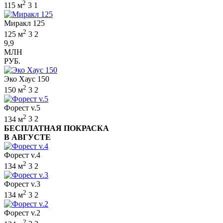
2
115 м
3
1
Миракл 125
2
125 м
3
2
9,9
МЛН
РУБ.
Эко Хаус 150
2
150 м
3
2
Форест v.5
2
134 м
3
2
БЕСПЛАТНАЯ ПОКРАСКА
В АВГУСТЕ
Форест v.4
2
134 м
3
2
Форест v.3
2
134 м
3
2
Форест v.2
2