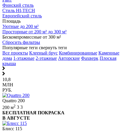
Финский стиль
Стиль HI-TECH
Европейский стиль
Площадь
Уютные до 200 м²
Просторные от 200 м² до 300 м²
Бескомпромиссные от 300 м²
Сбросить фильтры
Популярные теги
свернуть теги
Все проекты
Клееный брус
Комбинированные
Каменные
дома
1-этажные
2-этажные
Авторские
Фахверк
Плоская
крыша
10,8
МЛН
РУБ.
Quattro 200
2
200 м
3
3
БЕСПЛАТНАЯ ПОКРАСКА
В АВГУСТЕ
Блисс 115