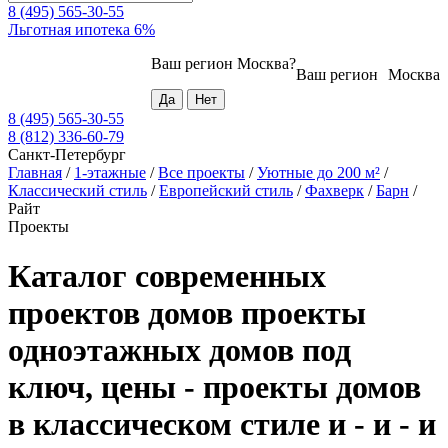
8 (495) 565-30-55
Льготная ипотека 6%
Ваш регион
Москва
?
Ваш регион
Москва
8 (495) 565-30-55
8 (812) 336-60-79
Санкт-Петербург
Главная
/
1-этажные
/
Все проекты
/
Уютные до 200 м²
/
Классический стиль
/
Европейский стиль
/
Фахверк
/
Барн
/
Райт
Проекты
Каталог современных
проектов домов проекты
одноэтажных домов под
ключ, цены - проекты домов
в классическом стиле и - и - и