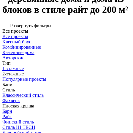
блоков в стиле райт до 200 м²
Развернуть фильтры
Все проекты
Все проекты
Клееный брус
Комбинированные
Каменные дома
Авторские
Тип
1-этажные
2-этажные
Популярные проекты
Бани
Стиль
Классический стиль
Фахверк
Плоская крыша
Барн
Райт
Финский стиль
Стиль HI-TECH
Европейский стиль