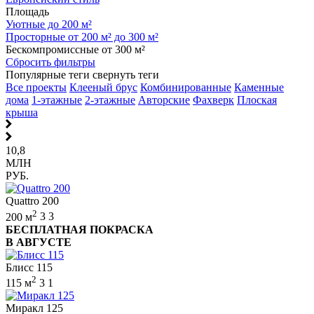
Площадь
Уютные до 200 м²
Просторные от 200 м² до 300 м²
Бескомпромиссные от 300 м²
Сбросить фильтры
Популярные теги
свернуть теги
Все проекты
Клееный брус
Комбинированные
Каменные
дома
1-этажные
2-этажные
Авторские
Фахверк
Плоская
крыша
10,8
МЛН
РУБ.
Quattro 200
2
200 м
3
3
БЕСПЛАТНАЯ ПОКРАСКА
В АВГУСТЕ
Блисс 115
2
115 м
3
1
Миракл 125