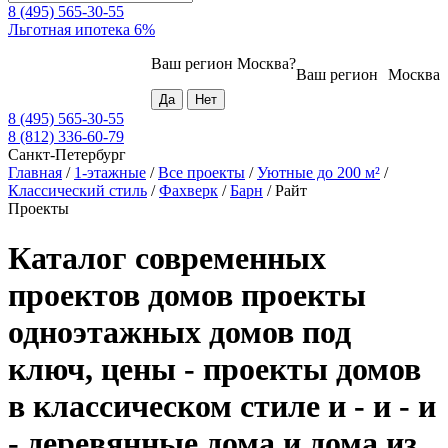
8 (495) 565-30-55
Льготная ипотека 6%
Ваш регион
Москва
?
Ваш регион
Москва
8 (495) 565-30-55
8 (812) 336-60-79
Санкт-Петербург
Главная
/
1-этажные
/
Все проекты
/
Уютные до 200 м²
/
Классический стиль
/
Фахверк
/
Барн
/
Райт
Проекты
Каталог современных
проектов домов проекты
одноэтажных домов под
ключ, цены - проекты домов
в классическом стиле и - и - и
- деревянные дома и дома из