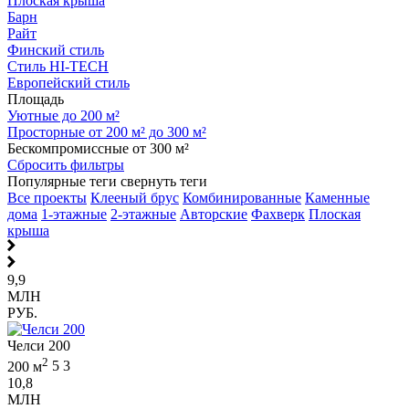
Плоская крыша
Барн
Райт
Финский стиль
Стиль HI-TECH
Европейский стиль
Площадь
Уютные до 200 м²
Просторные от 200 м² до 300 м²
Бескомпромиссные от 300 м²
Сбросить фильтры
Популярные теги
свернуть теги
Все проекты
Клееный брус
Комбинированные
Каменные
дома
1-этажные
2-этажные
Авторские
Фахверк
Плоская
крыша
9,9
МЛН
РУБ.
Челси 200
2
200 м
5
3
10,8
МЛН