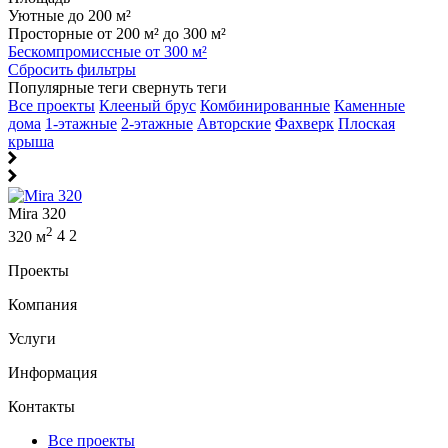
Уютные до 200 м²
Просторные от 200 м² до 300 м²
Бескомпромиссные от 300 м²
Сбросить фильтры
Популярные теги
свернуть теги
Все проекты
Клееный брус
Комбинированные
Каменные
дома
1-этажные
2-этажные
Авторские
Фахверк
Плоская
крыша
Mira 320
2
320 м
4
2
Проекты
Компания
Услуги
Информация
Контакты
Все проекты