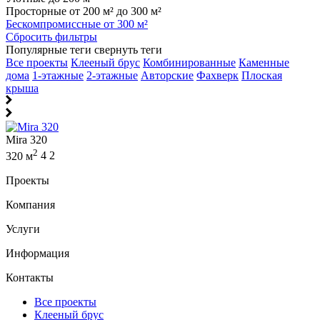
Просторные от 200 м² до 300 м²
Бескомпромиссные от 300 м²
Сбросить фильтры
Популярные теги
свернуть теги
Все проекты
Клееный брус
Комбинированные
Каменные
дома
1-этажные
2-этажные
Авторские
Фахверк
Плоская
крыша
Mira 320
2
320 м
4
2
Проекты
Компания
Услуги
Информация
Контакты
Все проекты
Клееный брус