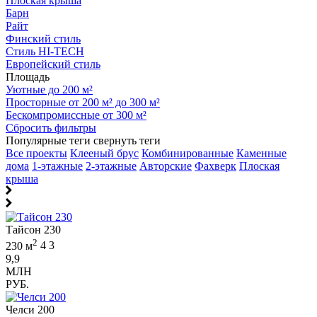
Плоская крыша
Барн
Райт
Финский стиль
Стиль HI-TECH
Европейский стиль
Площадь
Уютные до 200 м²
Просторные от 200 м² до 300 м²
Бескомпромиссные от 300 м²
Сбросить фильтры
Популярные теги
свернуть теги
Все проекты
Клееный брус
Комбинированные
Каменные
дома
1-этажные
2-этажные
Авторские
Фахверк
Плоская
крыша
Тайсон 230
2
230 м
4
3
9,9
МЛН
РУБ.
Челси 200