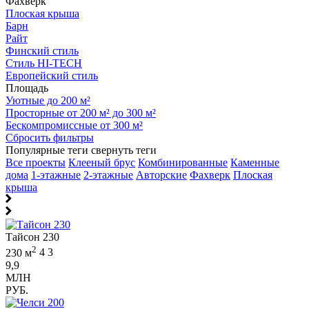
Фахверк
Плоская крыша
Барн
Райт
Финский стиль
Стиль HI-TECH
Европейский стиль
Площадь
Уютные до 200 м²
Просторные от 200 м² до 300 м²
Бескомпромиссные от 300 м²
Сбросить фильтры
Популярные теги
свернуть теги
Все проекты
Клееный брус
Комбинированные
Каменные
дома
1-этажные
2-этажные
Авторские
Фахверк
Плоская
крыша
Тайсон 230
2
230 м
4
3
9,9
МЛН
РУБ.