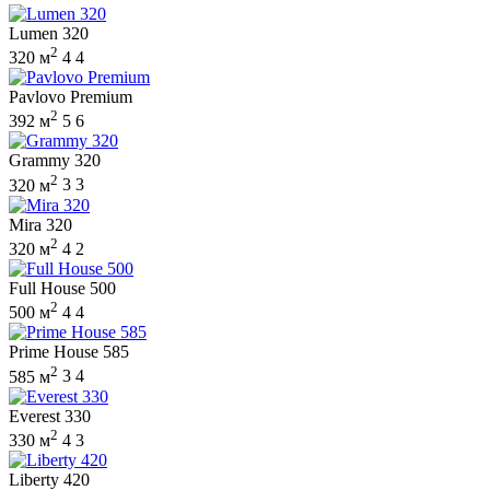
Lumen 320
2
320 м
4
4
Pavlovo Premium
2
392 м
5
6
Grammy 320
2
320 м
3
3
Mira 320
2
320 м
4
2
Full House 500
2
500 м
4
4
Prime House 585
2
585 м
3
4
Everest 330
2
330 м
4
3
Liberty 420