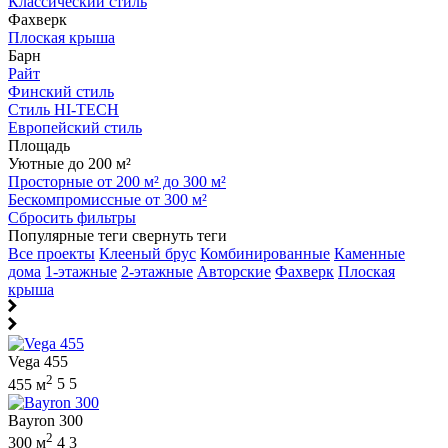
Классический стиль
Фахверк
Плоская крыша
Барн
Райт
Финский стиль
Стиль HI-TECH
Европейский стиль
Площадь
Уютные до 200 м²
Просторные от 200 м² до 300 м²
Бескомпромиссные от 300 м²
Сбросить фильтры
Популярные теги
свернуть теги
Все проекты
Клееный брус
Комбинированные
Каменные
дома
1-этажные
2-этажные
Авторские
Фахверк
Плоская
крыша
Vega 455
2
455 м
5
5
Bayron 300
2
300 м
4
3