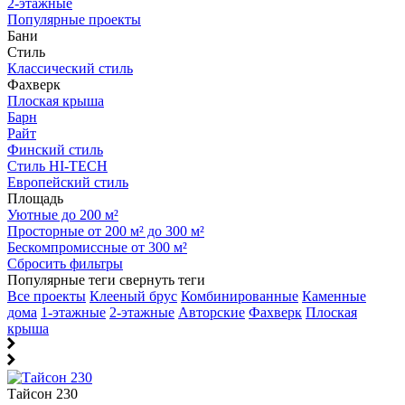
2-этажные
Популярные проекты
Бани
Стиль
Классический стиль
Фахверк
Плоская крыша
Барн
Райт
Финский стиль
Стиль HI-TECH
Европейский стиль
Площадь
Уютные до 200 м²
Просторные от 200 м² до 300 м²
Бескомпромиссные от 300 м²
Сбросить фильтры
Популярные теги
свернуть теги
Все проекты
Клееный брус
Комбинированные
Каменные
дома
1-этажные
2-этажные
Авторские
Фахверк
Плоская
крыша
Тайсон 230