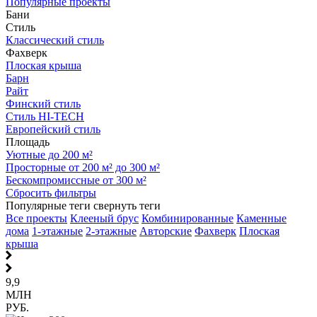
Популярные проекты
Бани
Стиль
Классический стиль
Фахверк
Плоская крыша
Барн
Райт
Финский стиль
Стиль HI-TECH
Европейский стиль
Площадь
Уютные до 200 м²
Просторные от 200 м² до 300 м²
Бескомпромиссные от 300 м²
Сбросить фильтры
Популярные теги
свернуть теги
Все проекты
Клееный брус
Комбинированные
Каменные
дома
1-этажные
2-этажные
Авторские
Фахверк
Плоская
крыша
9,9
МЛН
РУБ.