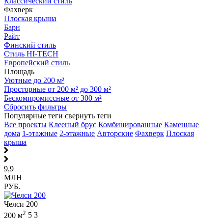
Классический стиль
Фахверк
Плоская крыша
Барн
Райт
Финский стиль
Стиль HI-TECH
Европейский стиль
Площадь
Уютные до 200 м²
Просторные от 200 м² до 300 м²
Бескомпромиссные от 300 м²
Сбросить фильтры
Популярные теги
свернуть теги
Все проекты
Клееный брус
Комбинированные
Каменные
дома
1-этажные
2-этажные
Авторские
Фахверк
Плоская
крыша
9,9
МЛН
РУБ.
Челси 200
2
200 м
5
3