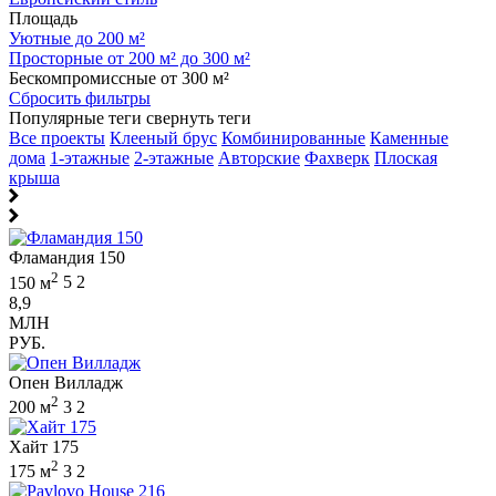
Площадь
Уютные до 200 м²
Просторные от 200 м² до 300 м²
Бескомпромиссные от 300 м²
Сбросить фильтры
Популярные теги
свернуть теги
Все проекты
Клееный брус
Комбинированные
Каменные
дома
1-этажные
2-этажные
Авторские
Фахверк
Плоская
крыша
Фламандия 150
2
150 м
5
2
8,9
МЛН
РУБ.
Опен Вилладж
2
200 м
3
2
Хайт 175
2
175 м
3
2