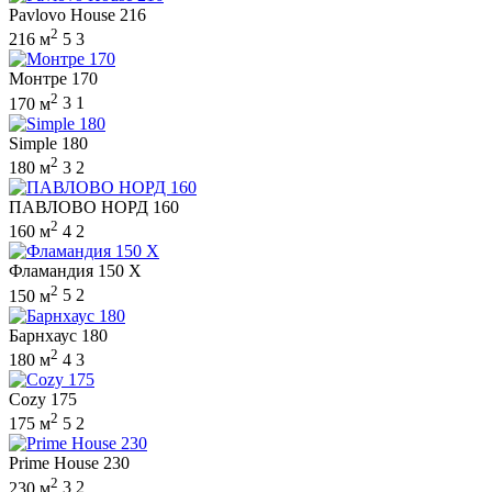
Pavlovo House 216
2
216 м
5
3
Монтре 170
2
170 м
3
1
Simple 180
2
180 м
3
2
ПАВЛОВО НОРД 160
2
160 м
4
2
Фламандия 150 X
2
150 м
5
2
Барнхаус 180
2
180 м
4
3
Cozy 175
2
175 м
5
2
Prime House 230
2
230 м
3
2