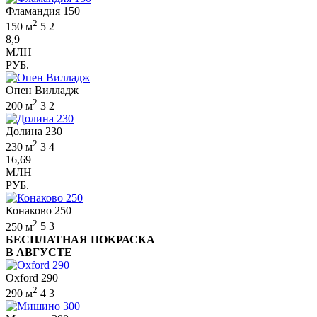
Фламандия 150
2
150 м
5
2
8,9
МЛН
РУБ.
Опен Вилладж
2
200 м
3
2
Долина 230
2
230 м
3
4
16,69
МЛН
РУБ.
Конаково 250
2
250 м
5
3
БЕСПЛАТНАЯ ПОКРАСКА
В АВГУСТЕ
Oxford 290
2
290 м
4
3