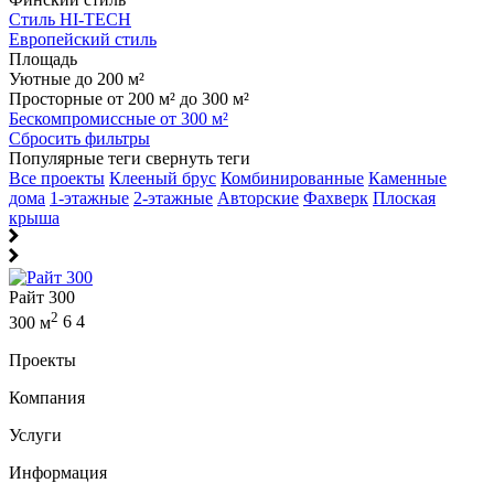
Стиль HI-TECH
Европейский стиль
Площадь
Уютные до 200 м²
Просторные от 200 м² до 300 м²
Бескомпромиссные от 300 м²
Сбросить фильтры
Популярные теги
свернуть теги
Все проекты
Клееный брус
Комбинированные
Каменные
дома
1-этажные
2-этажные
Авторские
Фахверк
Плоская
крыша
Райт 300
2
300 м
6
4
Проекты
Компания
Услуги
Информация