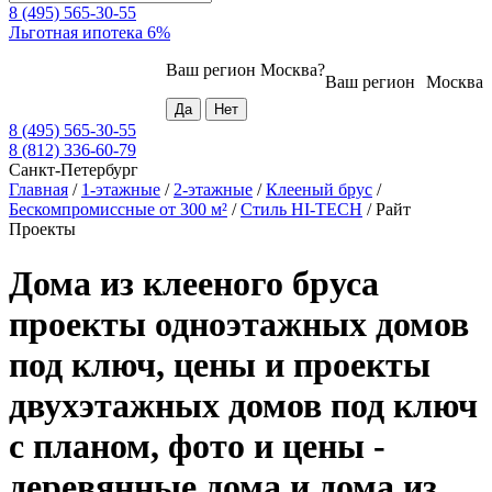
8 (495) 565-30-55
Льготная ипотека 6%
Ваш регион
Москва
?
Ваш регион
Москва
8 (495) 565-30-55
8 (812) 336-60-79
Санкт-Петербург
Главная
/
1-этажные
/
2-этажные
/
Клееный брус
/
Бескомпромиссные от 300 м²
/
Стиль HI-TECH
/
Райт
Проекты
Дома из клееного бруса
проекты одноэтажных домов
под ключ, цены и проекты
двухэтажных домов под ключ
с планом, фото и цены -
деревянные дома и дома из