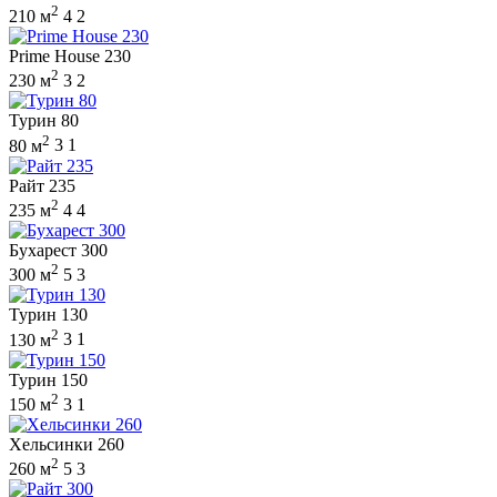
2
210 м
4
2
Prime House 230
2
230 м
3
2
Турин 80
2
80 м
3
1
Райт 235
2
235 м
4
4
Бухарест 300
2
300 м
5
3
Турин 130
2
130 м
3
1
Турин 150
2
150 м
3
1
Хельсинки 260
2
260 м
5
3