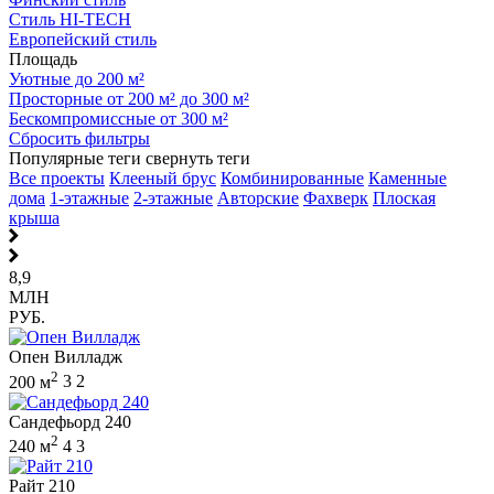
Стиль HI-TECH
Европейский стиль
Площадь
Уютные до 200 м²
Просторные от 200 м² до 300 м²
Бескомпромиссные от 300 м²
Сбросить фильтры
Популярные теги
свернуть теги
Все проекты
Клееный брус
Комбинированные
Каменные
дома
1-этажные
2-этажные
Авторские
Фахверк
Плоская
крыша
8,9
МЛН
РУБ.
Опен Вилладж
2
200 м
3
2
Сандефьорд 240
2
240 м
4
3
Райт 210