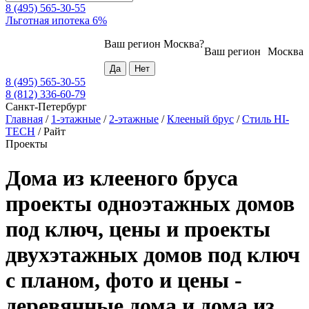
8 (495) 565-30-55
Льготная ипотека 6%
Ваш регион
Москва
?
Ваш регион
Москва
8 (495) 565-30-55
8 (812) 336-60-79
Санкт-Петербург
Главная
/
1-этажные
/
2-этажные
/
Клееный брус
/
Стиль HI-
TECH
/
Райт
Проекты
Дома из клееного бруса
проекты одноэтажных домов
под ключ, цены и проекты
двухэтажных домов под ключ
с планом, фото и цены -
деревянные дома и дома из