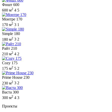
Фишт 600
2
600 м
4
5
Монтре 170
2
170 м
3
1
Simple 180
2
180 м
3
2
Райт 210
2
210 м
4
2
Cozy 175
2
175 м
5
2
Prime House 230
2
230 м
3
2
Васта 300
2
300 м
4
3
Проекты