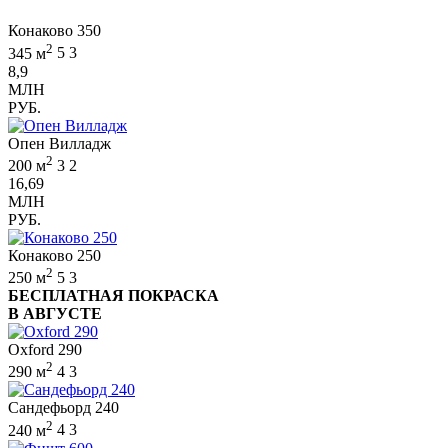
Конаково 350
2
345 м
5
3
8,9
МЛН
РУБ.
Опен Вилладж
2
200 м
3
2
16,69
МЛН
РУБ.
Конаково 250
2
250 м
5
3
БЕСПЛАТНАЯ ПОКРАСКА
В АВГУСТЕ
Oxford 290
2
290 м
4
3
Сандефьорд 240
2
240 м
4
3