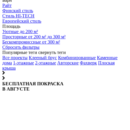
Барн
Райт
Финский стиль
Стиль HI-TECH
Европейский стиль
Площадь
Уютные до 200 м²
Просторные от 200 м² до 300 м²
Бескомпромиссные от 300 м²
Сбросить фильтры
Популярные теги
свернуть теги
Все проекты
Клееный брус
Комбинированные
Каменные
дома
1-этажные
2-этажные
Авторские
Фахверк
Плоская
крыша
БЕСПЛАТНАЯ ПОКРАСКА
В АВГУСТЕ