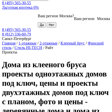
8 (495) 565-30-55
Льготная ипотека 6%
Ваш регион
Москва
?
Ваш регион
Москва
8 (495) 565-30-55
8 (812) 336-60-79
Санкт-Петербург
Главная
/
1-этажные
/
2-этажные
/
Клееный брус
/
Финский
стиль
/
Стиль HI-TECH
/
Райт
Проекты
Дома из клееного бруса
проекты одноэтажных домов
под ключ, цены и проекты
двухэтажных домов под ключ
с планом, фото и цены -
деревянные дома и дома из