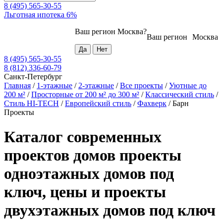
8 (495) 565-30-55
Льготная ипотека 6%
Ваш регион
Москва
?
Ваш регион
Москва
8 (495) 565-30-55
8 (812) 336-60-79
Санкт-Петербург
Главная
/
1-этажные
/
2-этажные
/
Все проекты
/
Уютные до
200 м²
/
Просторные от 200 м² до 300 м²
/
Классический стиль
/
Стиль HI-TECH
/
Европейский стиль
/
Фахверк
/
Барн
Проекты
Каталог современных
проектов домов проекты
одноэтажных домов под
ключ, цены и проекты
двухэтажных домов под ключ