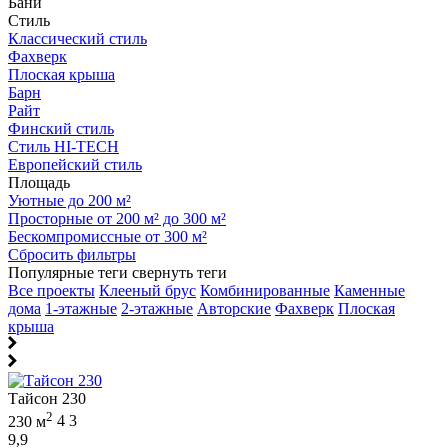
Бани
Стиль
Классический стиль
Фахверк
Плоская крыша
Барн
Райт
Финский стиль
Стиль HI-TECH
Европейский стиль
Площадь
Уютные до 200 м²
Просторные от 200 м² до 300 м²
Бескомпромиссные от 300 м²
Сбросить фильтры
Популярные теги
свернуть теги
Все проекты
Клееный брус
Комбинированные
Каменные
дома
1-этажные
2-этажные
Авторские
Фахверк
Плоская
крыша
Тайсон 230
2
230 м
4
3
9,9