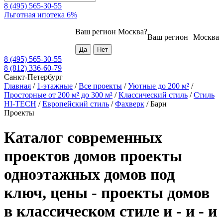
8 (495) 565-30-55
Льготная ипотека 6%
Ваш регион
Москва
?
Ваш регион
Москва
8 (495) 565-30-55
8 (812) 336-60-79
Санкт-Петербург
Главная
/
1-этажные
/
Все проекты
/
Уютные до 200 м²
/
Просторные от 200 м² до 300 м²
/
Классический стиль
/
Стиль
HI-TECH
/
Европейский стиль
/
Фахверк
/
Барн
Проекты
Каталог современных
проектов домов проекты
одноэтажных домов под
ключ, цены - проекты домов
в классическом стиле и - и - и