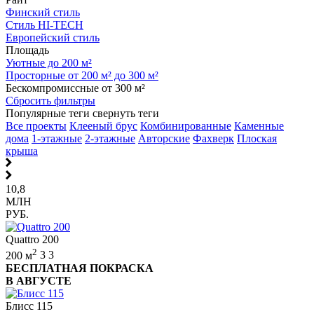
Финский стиль
Стиль HI-TECH
Европейский стиль
Площадь
Уютные до 200 м²
Просторные от 200 м² до 300 м²
Бескомпромиссные от 300 м²
Сбросить фильтры
Популярные теги
свернуть теги
Все проекты
Клееный брус
Комбинированные
Каменные
дома
1-этажные
2-этажные
Авторские
Фахверк
Плоская
крыша
10,8
МЛН
РУБ.
Quattro 200
2
200 м
3
3
БЕСПЛАТНАЯ ПОКРАСКА
В АВГУСТЕ
Блисс 115