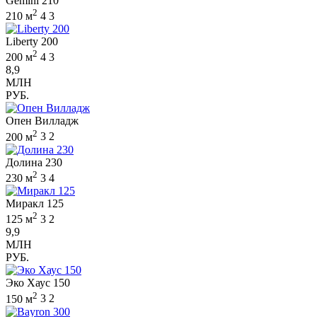
Gemini 210
2
210 м
4
3
Liberty 200
2
200 м
4
3
8,9
МЛН
РУБ.
Опен Вилладж
2
200 м
3
2
Долина 230
2
230 м
3
4
Миракл 125
2
125 м
3
2
9,9
МЛН
РУБ.
Эко Хаус 150
2
150 м
3
2