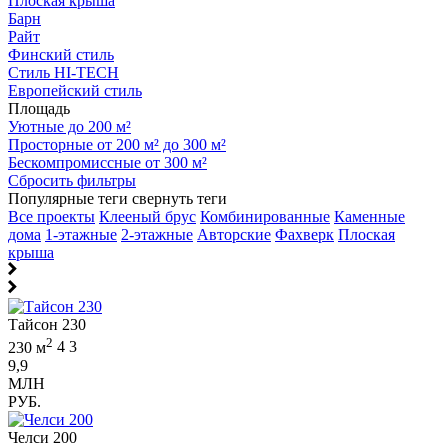
Плоская крыша
Барн
Райт
Финский стиль
Стиль HI-TECH
Европейский стиль
Площадь
Уютные до 200 м²
Просторные от 200 м² до 300 м²
Бескомпромиссные от 300 м²
Сбросить фильтры
Популярные теги
свернуть теги
Все проекты
Клееный брус
Комбинированные
Каменные
дома
1-этажные
2-этажные
Авторские
Фахверк
Плоская
крыша
Тайсон 230
2
230 м
4
3
9,9
МЛН
РУБ.
Челси 200