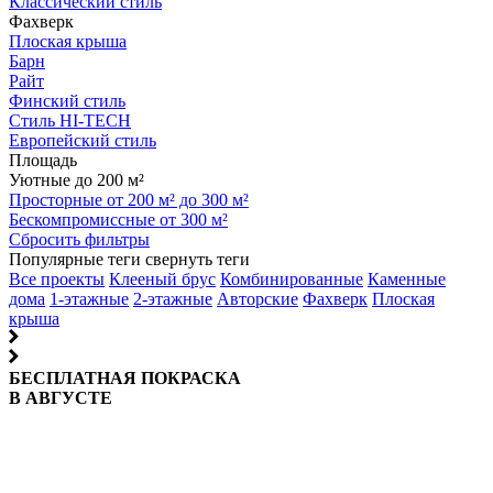
Классический стиль
Фахверк
Плоская крыша
Барн
Райт
Финский стиль
Стиль HI-TECH
Европейский стиль
Площадь
Уютные до 200 м²
Просторные от 200 м² до 300 м²
Бескомпромиссные от 300 м²
Сбросить фильтры
Популярные теги
свернуть теги
Все проекты
Клееный брус
Комбинированные
Каменные
дома
1-этажные
2-этажные
Авторские
Фахверк
Плоская
крыша
БЕСПЛАТНАЯ ПОКРАСКА
В АВГУСТЕ