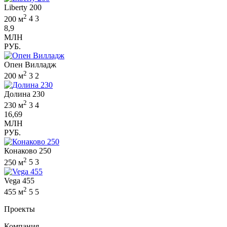
Liberty 200
2
200 м
4
3
8,9
МЛН
РУБ.
Опен Вилладж
2
200 м
3
2
Долина 230
2
230 м
3
4
16,69
МЛН
РУБ.
Конаково 250
2
250 м
5
3
Vega 455
2
455 м
5
5
Проекты
Компания