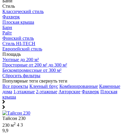
Бани
Стиль
Классический стиль
Фахверк
Плоская крыша
Барн
Райт
Финский стиль
Стиль HI-TECH
Европейский стиль
Площадь
Уютные до 200 м²
Просторные от 200 м² до 300 м²
Бескомпромиссные от 300 м²
Сбросить фильтры
Популярные теги
свернуть теги
Все проекты
Клееный брус
Комбинированные
Каменные
дома
1-этажные
2-этажные
Авторские
Фахверк
Плоская
крыша
Тайсон 230
2
230 м
4
3
9,9