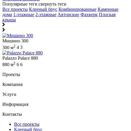
Популярные теги
свернуть теги
Все проекты
Клееный брус
Комбинированные
Каменные
дома
1-этажные
2-этажные
Авторские
Фахверк
Плоская
крыша
Мишино 300
2
300 м
4
3
Palazzo Palace 880
2
880 м
6
6
Проекты
Компания
Услуги
Информация
Контакты
Все проекты
Клееный брус