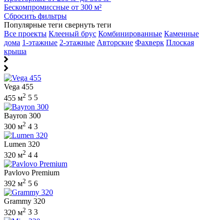
Бескомпромиссные от 300 м²
Сбросить фильтры
Популярные теги
свернуть теги
Все проекты
Клееный брус
Комбинированные
Каменные
дома
1-этажные
2-этажные
Авторские
Фахверк
Плоская
крыша
Vega 455
2
455 м
5
5
Bayron 300
2
300 м
4
3
Lumen 320
2
320 м
4
4
Pavlovo Premium
2
392 м
5
6
Grammy 320
2
320 м
3
3