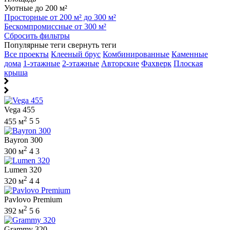
Уютные до 200 м²
Просторные от 200 м² до 300 м²
Бескомпромиссные от 300 м²
Сбросить фильтры
Популярные теги
свернуть теги
Все проекты
Клееный брус
Комбинированные
Каменные
дома
1-этажные
2-этажные
Авторские
Фахверк
Плоская
крыша
Vega 455
2
455 м
5
5
Bayron 300
2
300 м
4
3
Lumen 320
2
320 м
4
4
Pavlovo Premium
2
392 м
5
6
Grammy 320