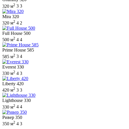
2
320 м
3
3
Mira 320
2
320 м
4
2
Full House 500
2
500 м
4
4
Prime House 585
2
585 м
3
4
Everest 330
2
330 м
4
3
Liberty 420
2
420 м
3
3
Lighthouse 330
2
330 м
4
4
Ривер 350
2
350 м
4
3