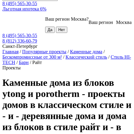
8 (495) 565-30-55
Льготная ипотека 6%
Ваш регион
Москва
?
Ваш регион
Москва
8 (495) 565-30-55
8 (812) 336-60-79
Санкт-Петербург
Главная
/
Популярные проекты
/
Каменные дома
/
Бескомпромиссные от 300 м²
/
Классический стиль
/
Стиль HI-
TECH
/
Барн
/
Райт
Проекты
Каменные дома из блоков
ytong и porotherm - проекты
домов в классическом стиле и
- и - деревянные дома и дома
из блоков в стиле райт и - в