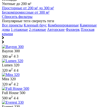
Уютные до 200 м²
Просторные от 200 м² до 300 м²
Бескомпромиссные от 300 м²
Сбросить фильтры
Популярные теги
свернуть теги
Все проекты
Клееный брус
Комбинированные
Каменные
дома
1-этажные
2-этажные
Авторские
Фахверк
Плоская
крыша
Bayron 300
2
300 м
4
3
Lumen 320
2
320 м
4
4
Mira 320
2
320 м
4
2
Full House 500
2
500 м
4
4
Everest 330