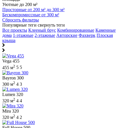
Уютные до 200 м²
Просторные от 200 м² до 300 м²
Бескомпромиссные от 300 м²
Сбросить фильтры
Популярные теги
свернуть теги
Все проекты
Клееный брус
Комбинированные
Каменные
дома
1-этажные
2-этажные
Авторские
Фахверк
Плоская
крыша
Vega 455
2
455 м
5
5
Bayron 300
2
300 м
4
3
Lumen 320
2
320 м
4
4
Mira 320
2
320 м
4
2
Full House 500