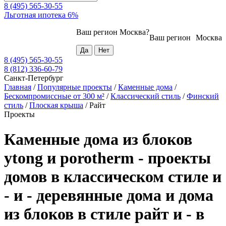
8 (495) 565-30-55
Льготная ипотека 6%
Ваш регион
Москва
?
Ваш регион
Москва
8 (495) 565-30-55
8 (812) 336-60-79
Санкт-Петербург
Главная
/
Популярные проекты
/
Каменные дома
/
Бескомпромиссные от 300 м²
/
Классический стиль
/
Финский
стиль
/
Плоская крыша
/
Райт
Проекты
Каменные дома из блоков
ytong и porotherm - проекты
домов в классическом стиле и
- и - деревянные дома и дома
из блоков в стиле райт и - в