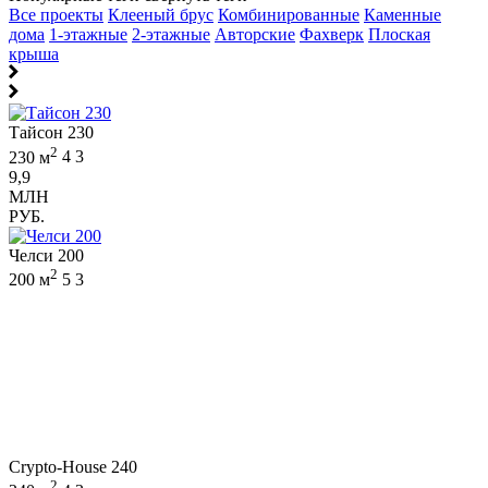
Все проекты
Клееный брус
Комбинированные
Каменные
дома
1-этажные
2-этажные
Авторские
Фахверк
Плоская
крыша
Тайсон 230
2
230 м
4
3
9,9
МЛН
РУБ.
Челси 200
2
200 м
5
3
Crypto-House 240
2