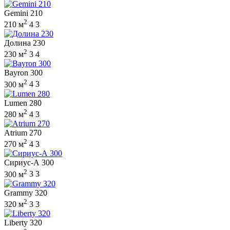
Gemini 210
2
210 м
4
3
Долина 230
2
230 м
3
4
Bayron 300
2
300 м
4
3
Lumen 280
2
280 м
4
3
Atrium 270
2
270 м
4
3
Сириус-А 300
2
300 м
3
3
Grammy 320
2
320 м
3
3
Liberty 320