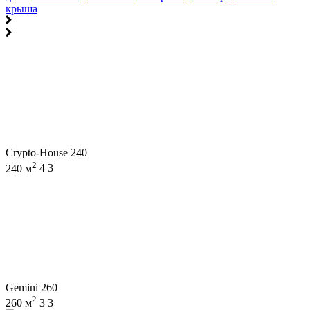
крыша
Crypto-House 240
2
240 м
4
3
Gemini 260
2
260 м
3
3