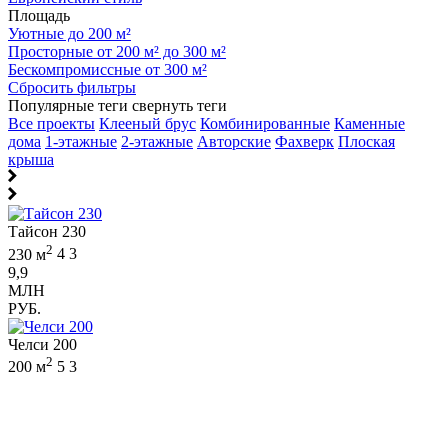
Площадь
Уютные до 200 м²
Просторные от 200 м² до 300 м²
Бескомпромиссные от 300 м²
Сбросить фильтры
Популярные теги
свернуть теги
Все проекты
Клееный брус
Комбинированные
Каменные
дома
1-этажные
2-этажные
Авторские
Фахверк
Плоская
крыша
Тайсон 230
2
230 м
4
3
9,9
МЛН
РУБ.
Челси 200
2
200 м
5
3