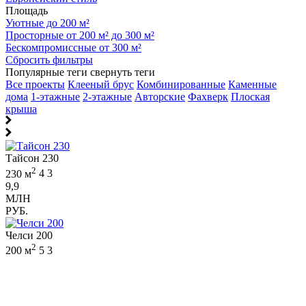
Площадь
Уютные до 200 м²
Просторные от 200 м² до 300 м²
Бескомпромиссные от 300 м²
Сбросить фильтры
Популярные теги
свернуть теги
Все проекты
Клееный брус
Комбинированные
Каменные
дома
1-этажные
2-этажные
Авторские
Фахверк
Плоская
крыша
Тайсон 230
2
230 м
4
3
9,9
МЛН
РУБ.
Челси 200
2
200 м
5
3