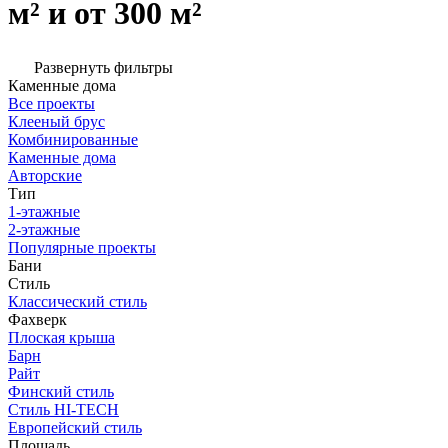
м² и от 300 м²
Развернуть фильтры
Каменные дома
Все проекты
Клееный брус
Комбинированные
Каменные дома
Авторские
Тип
1-этажные
2-этажные
Популярные проекты
Бани
Стиль
Классический стиль
Фахверк
Плоская крыша
Барн
Райт
Финский стиль
Стиль HI-TECH
Европейский стиль
Площадь