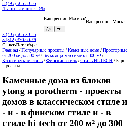
8 (495) 565-30-55
Льготная ипотека 6%
Ваш регион
Москва
?
Ваш регион
Москва
8 (495) 565-30-55
8 (812) 336-60-79
Санкт-Петербург
Главная
/
Популярные проекты
/
Каменные дома
/
Просторные
от 200 м² до 300 м²
/
Бескомпромиссные от 300 м²
/
Классический стиль
/
Финский стиль
/
Стиль HI-TECH
/
Барн
Проекты
Каменные дома из блоков
ytong и porotherm - проекты
домов в классическом стиле и
- и - в финском стиле и - в
стиле hi-tech от 200 м² до 300