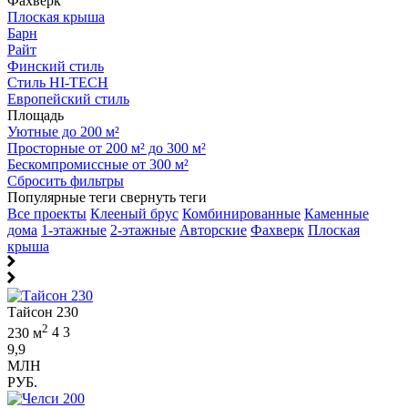
Фахверк
Плоская крыша
Барн
Райт
Финский стиль
Стиль HI-TECH
Европейский стиль
Площадь
Уютные до 200 м²
Просторные от 200 м² до 300 м²
Бескомпромиссные от 300 м²
Сбросить фильтры
Популярные теги
свернуть теги
Все проекты
Клееный брус
Комбинированные
Каменные
дома
1-этажные
2-этажные
Авторские
Фахверк
Плоская
крыша
Тайсон 230
2
230 м
4
3
9,9
МЛН
РУБ.