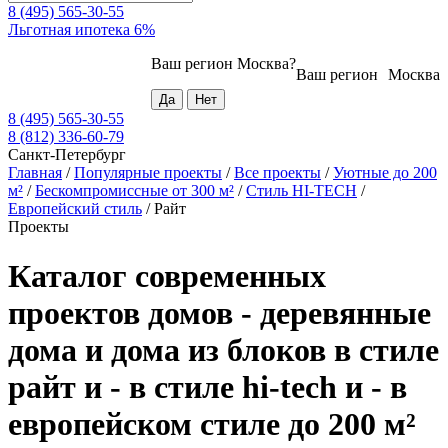
8 (495) 565-30-55
Льготная ипотека 6%
Ваш регион
Москва
?
Ваш регион
Москва
8 (495) 565-30-55
8 (812) 336-60-79
Санкт-Петербург
Главная
/
Популярные проекты
/
Все проекты
/
Уютные до 200
м²
/
Бескомпромиссные от 300 м²
/
Стиль HI-TECH
/
Европейский стиль
/
Райт
Проекты
Каталог современных
проектов домов - деревянные
дома и дома из блоков в стиле
райт и - в стиле hi-tech и - в
европейском стиле до 200 м²