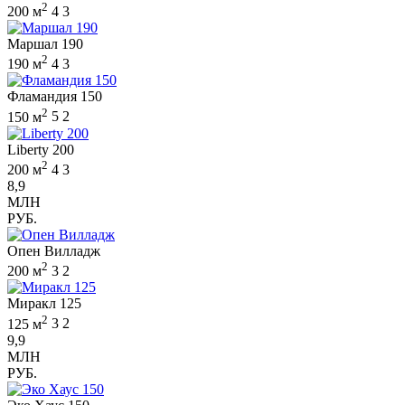
2
200 м
4
3
Маршал 190
2
190 м
4
3
Фламандия 150
2
150 м
5
2
Liberty 200
2
200 м
4
3
8,9
МЛН
РУБ.
Опен Вилладж
2
200 м
3
2
Миракл 125
2
125 м
3
2
9,9
МЛН
РУБ.