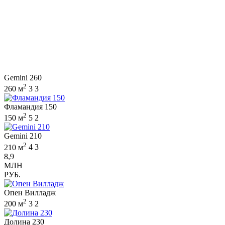
Gemini 260
2
260 м
3
3
Фламандия 150
2
150 м
5
2
Gemini 210
2
210 м
4
3
8,9
МЛН
РУБ.
Опен Вилладж
2
200 м
3
2
Долина 230