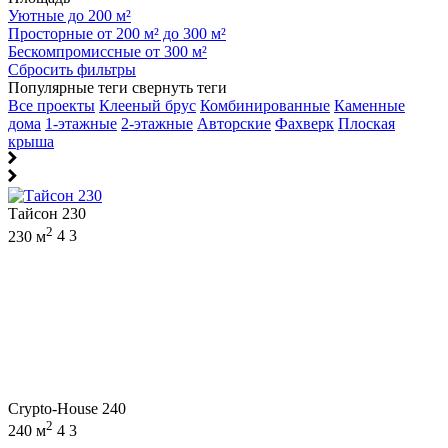
Уютные до 200 м²
Просторные от 200 м² до 300 м²
Бескомпромиссные от 300 м²
Сбросить фильтры
Популярные теги
свернуть теги
Все проекты
Клееный брус
Комбинированные
Каменные
дома
1-этажные
2-этажные
Авторские
Фахверк
Плоская
крыша
Тайсон 230
2
230 м
4
3
Crypto-House 240
2
240 м
4
3