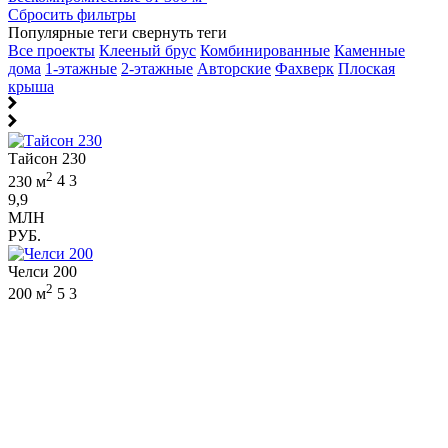
Сбросить фильтры
Популярные теги
свернуть теги
Все проекты
Клееный брус
Комбинированные
Каменные
дома
1-этажные
2-этажные
Авторские
Фахверк
Плоская
крыша
Тайсон 230
2
230 м
4
3
9,9
МЛН
РУБ.
Челси 200
2
200 м
5
3