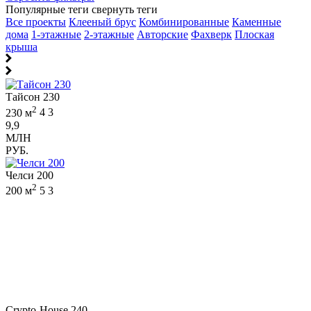
Популярные теги
свернуть теги
Все проекты
Клееный брус
Комбинированные
Каменные
дома
1-этажные
2-этажные
Авторские
Фахверк
Плоская
крыша
Тайсон 230
2
230 м
4
3
9,9
МЛН
РУБ.
Челси 200
2
200 м
5
3
Crypto-House 240