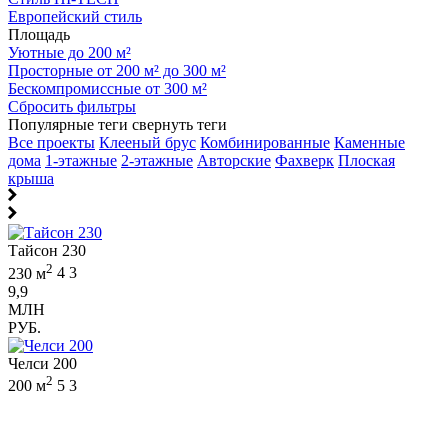
Европейский стиль
Площадь
Уютные до 200 м²
Просторные от 200 м² до 300 м²
Бескомпромиссные от 300 м²
Сбросить фильтры
Популярные теги
свернуть теги
Все проекты
Клееный брус
Комбинированные
Каменные
дома
1-этажные
2-этажные
Авторские
Фахверк
Плоская
крыша
Тайсон 230
2
230 м
4
3
9,9
МЛН
РУБ.
Челси 200
2
200 м
5
3