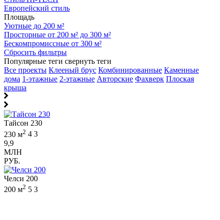
Европейский стиль
Площадь
Уютные до 200 м²
Просторные от 200 м² до 300 м²
Бескомпромиссные от 300 м²
Сбросить фильтры
Популярные теги
свернуть теги
Все проекты
Клееный брус
Комбинированные
Каменные
дома
1-этажные
2-этажные
Авторские
Фахверк
Плоская
крыша
Тайсон 230
2
230 м
4
3
9,9
МЛН
РУБ.
Челси 200
2
200 м
5
3