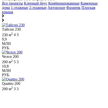
Все проекты
Клееный брус
Комбинированные
Каменные
дома
1-этажные
2-этажные
Авторские
Фахверк
Плоская
крыша
Тайсон 230
2
230 м
4
3
9,9
МЛН
РУБ.
Челси 200
2
200 м
5
3
10,8
МЛН
РУБ.
Quattro 200
2
200 м
3
3