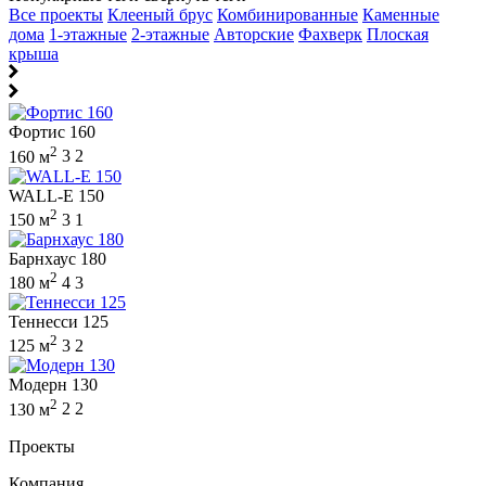
Все проекты
Клееный брус
Комбинированные
Каменные
дома
1-этажные
2-этажные
Авторские
Фахверк
Плоская
крыша
Фортис 160
2
160 м
3
2
WALL-E 150
2
150 м
3
1
Барнхаус 180
2
180 м
4
3
Теннесси 125
2
125 м
3
2
Модерн 130
2
130 м
2
2
Проекты
Компания