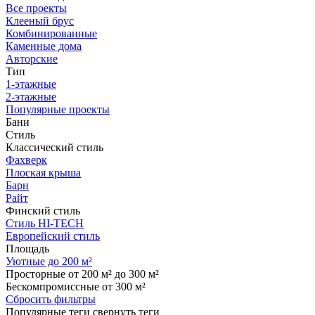
Все проекты
Клееный брус
Комбинированные
Каменные дома
Авторские
Тип
1-этажные
2-этажные
Популярные проекты
Бани
Стиль
Классический стиль
Фахверк
Плоская крыша
Барн
Райт
Финский стиль
Стиль HI-TECH
Европейский стиль
Площадь
Уютные до 200 м²
Просторные от 200 м² до 300 м²
Бескомпромиссные от 300 м²
Сбросить фильтры
Популярные теги
свернуть теги