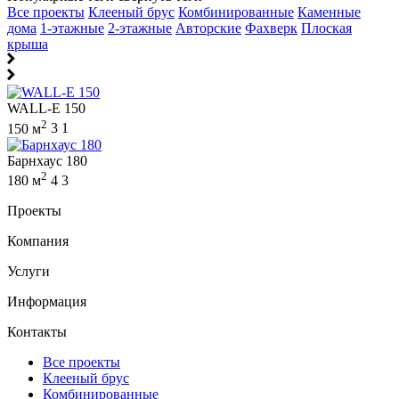
Все проекты
Клееный брус
Комбинированные
Каменные
дома
1-этажные
2-этажные
Авторские
Фахверк
Плоская
крыша
WALL-E 150
2
150 м
3
1
Барнхаус 180
2
180 м
4
3
Проекты
Компания
Услуги
Информация
Контакты
Все проекты
Клееный брус
Комбинированные