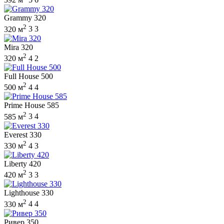
Grammy 320
2
320 м
3
3
Mira 320
2
320 м
4
2
Full House 500
2
500 м
4
4
Prime House 585
2
585 м
3
4
Everest 330
2
330 м
4
3
Liberty 420
2
420 м
3
3
Lighthouse 330
2
330 м
4
4
Ривер 350