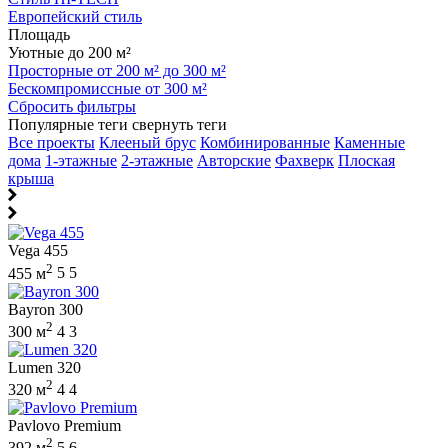
Европейский стиль
Площадь
Уютные до 200 м²
Просторные от 200 м² до 300 м²
Бескомпромиссные от 300 м²
Сбросить фильтры
Популярные теги
свернуть теги
Все проекты
Клееный брус
Комбинированные
Каменные
дома
1-этажные
2-этажные
Авторские
Фахверк
Плоская
крыша
Vega 455
2
455 м
5
5
Bayron 300
2
300 м
4
3
Lumen 320
2
320 м
4
4
Pavlovo Premium
2
392 м
5
6