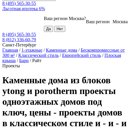
8 (495) 565-30-55
Льготная ипотека 6%
Ваш регион
Москва
?
Ваш регион
Москва
8 (495) 565-30-55
8 (812) 336-60-79
Санкт-Петербург
Главная
/
1-этажные
/
Каменные дома
/
Бескомпромиссные от
300 м²
/
Классический стиль
/
Европейский стиль
/
Плоская
крыша
/
Барн
/
Райт
Проекты
Каменные дома из блоков
ytong и porotherm проекты
одноэтажных домов под
ключ, цены - проекты домов
в классическом стиле и - и - и