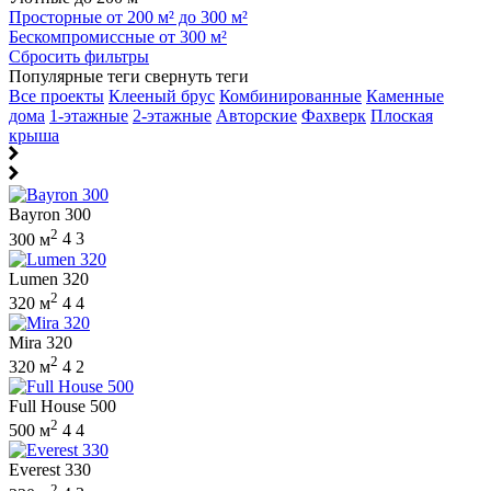
Просторные от 200 м² до 300 м²
Бескомпромиссные от 300 м²
Сбросить фильтры
Популярные теги
свернуть теги
Все проекты
Клееный брус
Комбинированные
Каменные
дома
1-этажные
2-этажные
Авторские
Фахверк
Плоская
крыша
Bayron 300
2
300 м
4
3
Lumen 320
2
320 м
4
4
Mira 320
2
320 м
4
2
Full House 500
2
500 м
4
4
Everest 330
2