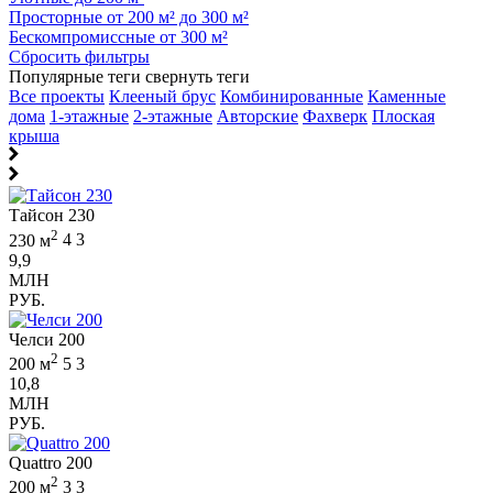
Просторные от 200 м² до 300 м²
Бескомпромиссные от 300 м²
Сбросить фильтры
Популярные теги
свернуть теги
Все проекты
Клееный брус
Комбинированные
Каменные
дома
1-этажные
2-этажные
Авторские
Фахверк
Плоская
крыша
Тайсон 230
2
230 м
4
3
9,9
МЛН
РУБ.
Челси 200
2
200 м
5
3
10,8
МЛН
РУБ.
Quattro 200
2
200 м
3
3