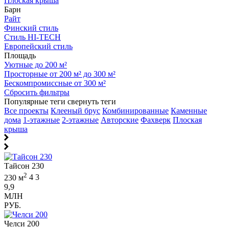
Плоская крыша
Барн
Райт
Финский стиль
Стиль HI-TECH
Европейский стиль
Площадь
Уютные до 200 м²
Просторные от 200 м² до 300 м²
Бескомпромиссные от 300 м²
Сбросить фильтры
Популярные теги
свернуть теги
Все проекты
Клееный брус
Комбинированные
Каменные
дома
1-этажные
2-этажные
Авторские
Фахверк
Плоская
крыша
Тайсон 230
2
230 м
4
3
9,9
МЛН
РУБ.
Челси 200